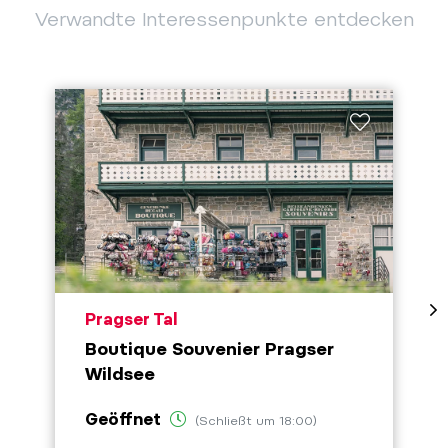
Verwandte Interessenpunkte entdecken
aria.poi_location_prefix
Pragser Tal
Boutique Souvenier Pragser
Wildsee
Geöffnet
(Schließt um 18:00)