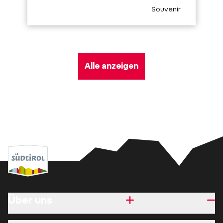
aria.poi_category_pr
Souvenir
Alle anzeigen
Über uns