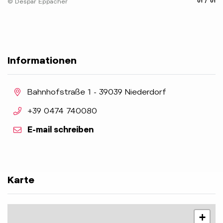
aria.slide
aria.
© Despar Eppacher
01
01
Informationen
aria.location:
Bahnhofstraße 1 - 39039 Niederdorf
aria.phone:
+39 0474 740080
E-mail schreiben
Karte
+