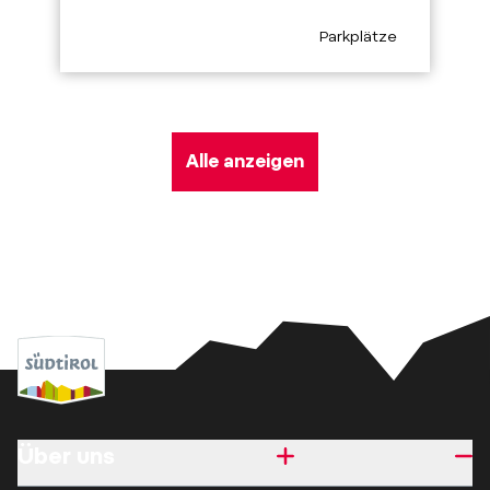
aria.poi_category_pref
Parkplätze
Alle anzeigen
Über uns