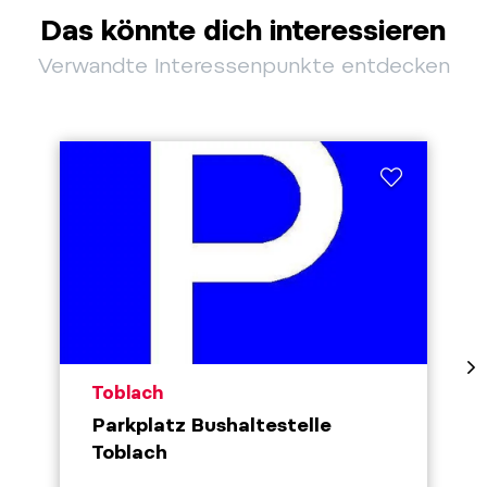
Das könnte dich interessieren
Verwandte Interessenpunkte entdecken
aria.poi_location_prefix
Toblach
Parkplatz Bushaltestelle
Toblach