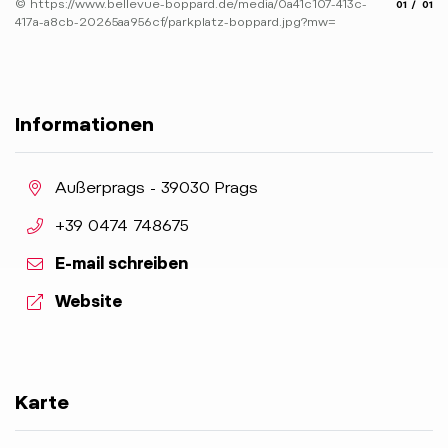
© https://www.bellevue-boppard.de/media/0a41c107-413c-
aria.slide
aria.
01
01
417a-a8cb-20265aa956cf/parkplatz-boppard.jpg?mw=
Informationen
aria.location:
Außerprags - 39030 Prags
aria.phone:
+39 0474 748675
E-mail schreiben
aria.website:
Website
Karte