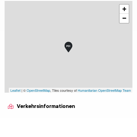
+
−
Leaflet
| ©
OpenStreetMap
, Tiles courtesy of
Humanitarian OpenStreetMap Team
Verkehrsinformationen