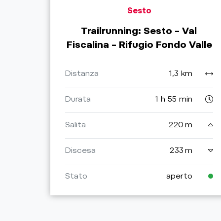
Sesto
Trailrunning: Sesto – Val
Fiscalina – Rifugio Fondo Valle
Distanza
1,3 km
Durata
1 h 55 min
Salita
220 m
Discesa
233 m
Stato
aperto