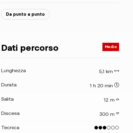
Da punto a punto
Dati percorso
Medio
Lunghezza
5,1 km
Durata
1 h 20 min
Salita
12 m
Discesa
300 m
Tecnica