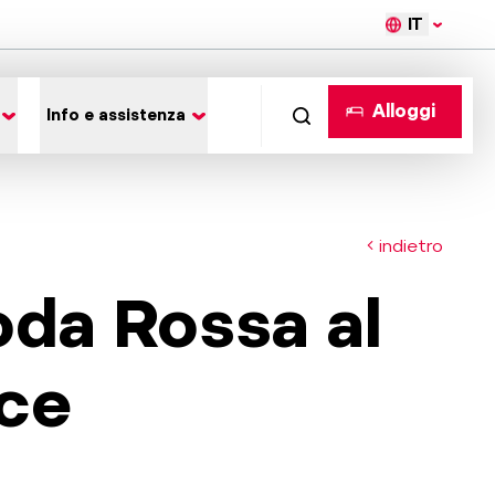
IT
Alloggi
Info e assistenza
indietro
oda Rossa al
ce