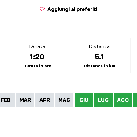
Aggiungi ai preferiti
Durata
Distanza
1:20
5.1
Durata in ore
Distanza in km
FEB
MAR
APR
MAG
GIU
LUG
AGO