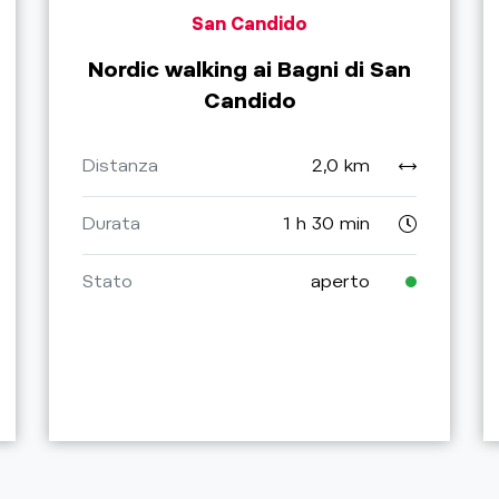
San Candido
Nordic walking ai Bagni di San
Candido
Distanza
2,0 km
Durata
1 h 30 min
Stato
aperto