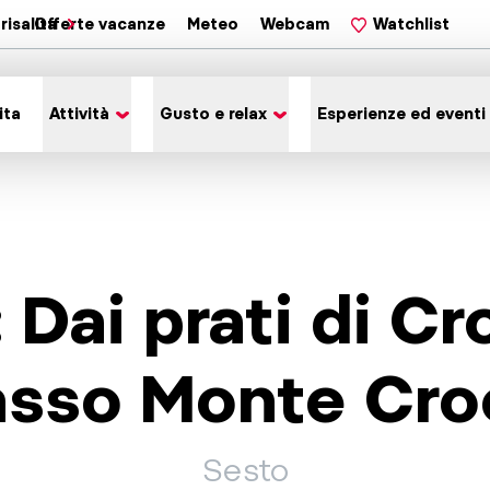
risalita
Offerte vacanze
Meteo
Webcam
Watchlist
ita
Attività
Gusto e relax
Esperienze ed eventi
 Dai prati di Cr
asso Monte Cro
Sesto