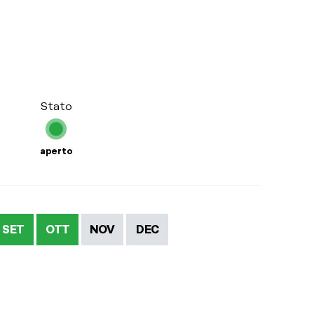
Stato
aperto
SET
OTT
NOV
DEC