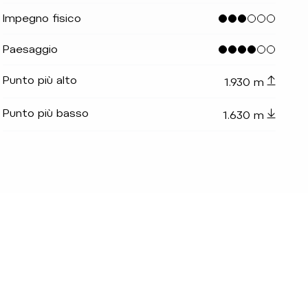
Impegno fisico
Paesaggio
Punto più alto
1.930 m
_indicator.prefix
lide_indicator.of
Punto più basso
1.630 m