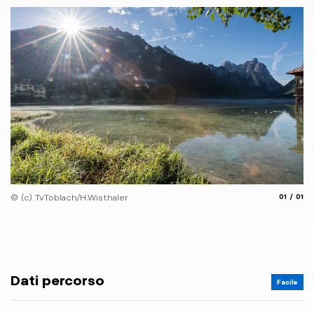
aria.slide
aria.
© (c) TvToblach/H.Wisthaler
01
01
Dati percorso
Facile