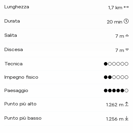
Lunghezza
1,7 km
Durata
20 min
Salita
7 m
Discesa
7 m
Tecnica
Impegno fisico
Paesaggio
Punto più alto
1.262 m
Punto più basso
1.256 m