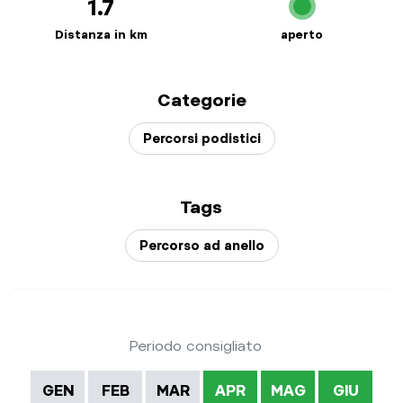
1.7
Distanza in km
aperto
Categorie
Percorsi podistici
Tags
Percorso ad anello
Periodo consigliato
GEN
FEB
MAR
APR
MAG
GIU