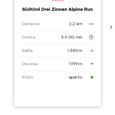
Südtirol Drei Zinnen Alpine Run
Distanza
2,2 km
Durata
5 h 00 min
Salita
1.340 m
Discesa
1.199 m
Stato
aperto