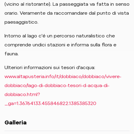
(vicino al ristorante). La passeggiata va fatta in senso
orario. Veramente da raccomandare dal punto di vista
paesaggistico.
Intorno al lago c'é un percorso naturalistico che
comprende undici stazioni e informa sulla flora e
fauna.
Ulteriori informazioni sui tesori d'acqua:
www.altapusteria.info/it/dobbiaco/dobbiaco/vivere-
dobbiaco/lago-di-dobbiaco-tesori-d-acqua-di-
dobbiaco.html?
_ga=1.36764133.455846822.1385385320
Galleria