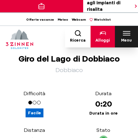
agli impianti di
risalita
Offerte vacanze
Meteo
Webcam
Watchlist
Ricerca
Alloggi
Menu
Giro del Lago di Dobbiaco
Dobbiaco
Difficoltà
Durata
0:20
Facile
Durata in ore
Distanza
Stato