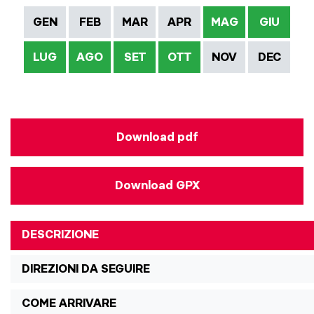
GEN
FEB
MAR
APR
MAG
GIU
LUG
AGO
SET
OTT
NOV
DEC
Download pdf
Download GPX
DESCRIZIONE
DIREZIONI DA SEGUIRE
COME ARRIVARE