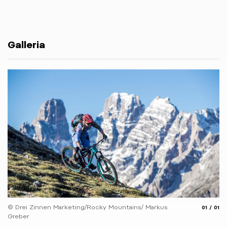
Galleria
© Drei Zinnen Marketing/Rocky Mountains/ Markus
aria.slide
aria.
01
01
Greber