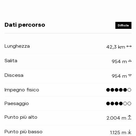
Dati percorso
Difficile
Lunghezza
42,3 km
Salita
954 m
Discesa
954 m
Impegno fisico
Paesaggio
Punto più alto
2.004 m
Punto più basso
1.125 m