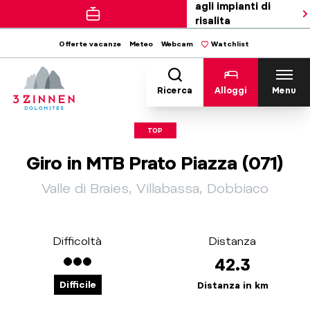
agli impianti di
risalita
Offerte vacanze
Meteo
Webcam
Watchlist
Ricerca
Alloggi
Menu
TOP
Giro in MTB Prato Piazza (071)
Valle di Braies, Villabassa, Dobbiaco
Difficoltà
Distanza
42.3
Difficile
Distanza in km