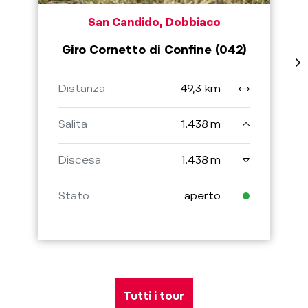
San Candido, Dobbiaco
Giro Cornetto di Confine (042)
Distanza
49,3 km
Salita
1.438 m
Discesa
1.438 m
Stato
aperto
Tutti i tour