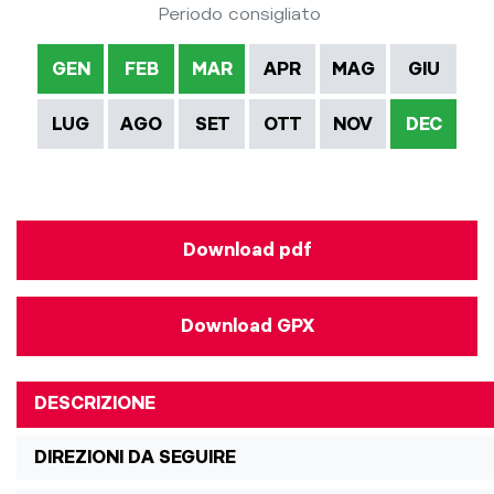
Periodo consigliato
GEN
FEB
MAR
APR
MAG
GIU
LUG
AGO
SET
OTT
NOV
DEC
Download pdf
Download GPX
DESCRIZIONE
DIREZIONI DA SEGUIRE