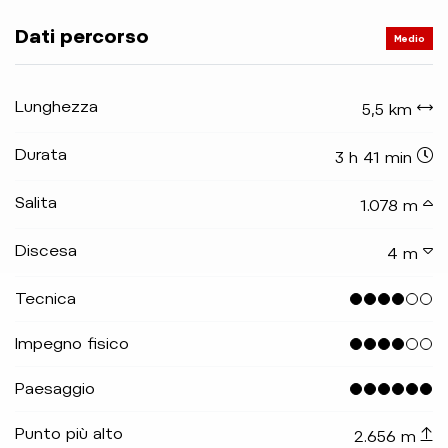
Dati percorso
Medio
Lunghezza
5,5 km
Durata
3 h 41 min
Salita
1.078 m
Discesa
4 m
Tecnica
Impegno fisico
Paesaggio
Punto più alto
2.656 m