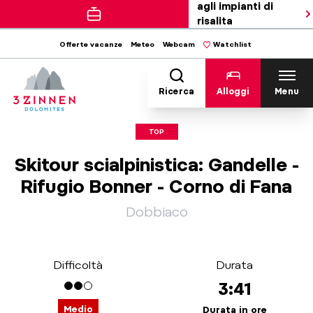
agli impianti di
risalita
Offerte vacanze
Meteo
Webcam
Watchlist
Ricerca
Alloggi
Menu
TOP
Skitour scialpinistica: Gandelle -
Rifugio Bonner - Corno di Fana
Dobbiaco
Difficoltà
Durata
3:41
Medio
Durata in ore