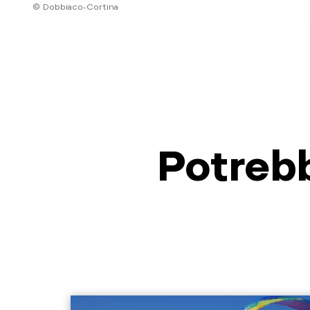
© Dobbiaco-Cortina
Potrebb