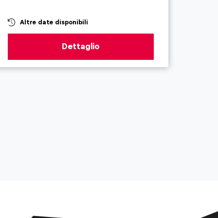
Bi
15
da
Altre date disponibili
Dettaglio