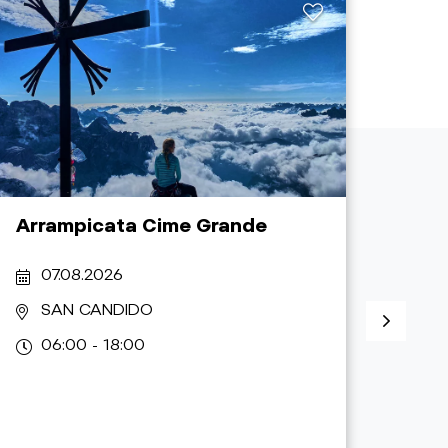
Arrampicata Cime Grande
Mou
07.08.2026
07
SAN CANDIDO
S
06:00 - 18:00
07