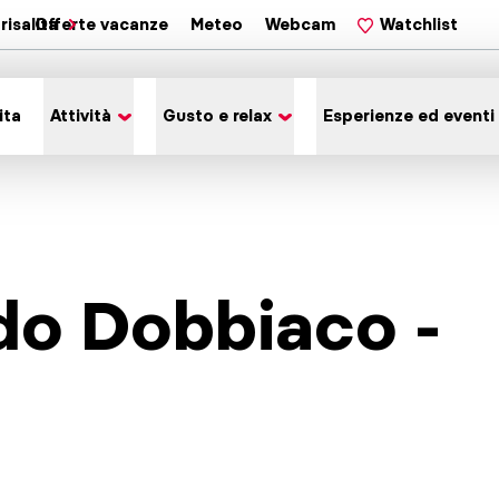
risalita
Offerte vacanze
Meteo
Webcam
Watchlist
ita
Attività
Gusto e relax
Esperienze ed eventi
do Dobbiaco -