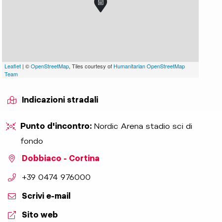
Leaflet
| ©
OpenStreetMap
, Tiles courtesy of
Humanitarian OpenStreetMap
Team
Indicazioni stradali
Punto d'incontro:
Nordic Arena stadio sci di
fondo
Dobbiaco - Cortina
aria.phone:
+39 0474 976000
Scrivi e-mail
Sito web
oblach Cortina