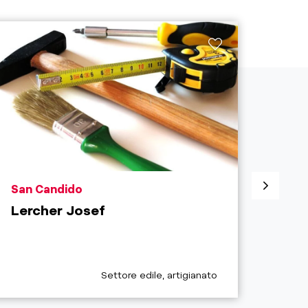
aria.poi_location_prefix
aria.
San Candido
Sest
Lercher Josef
Plas
Chiu
aria.poi_category_prefix
Settore edile, artigianato