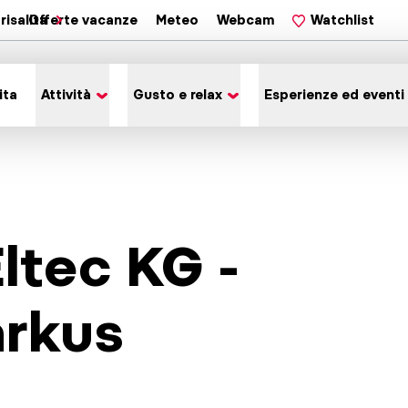
risalita
Offerte vacanze
Meteo
Webcam
Watchlist
ita
Attività
Gusto e relax
Esperienze ed eventi
Eltec KG -
rkus