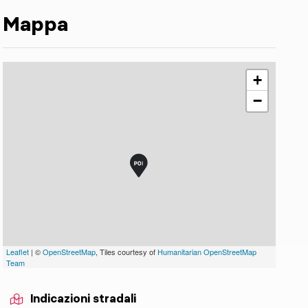
Mappa
+
−
Leaflet
| ©
OpenStreetMap
, Tiles courtesy of
Humanitarian OpenStreetMap
Team
Indicazioni stradali