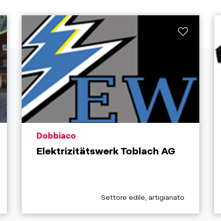
aria.poi_location_prefix
Dobbiaco
Elektrizitätswerk Toblach AG
x
aria.poi_category_prefix
Settore edile, artigianato