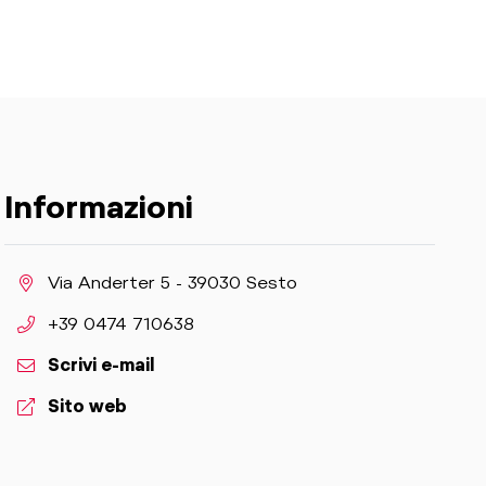
Informazioni
aria.location:
Via Anderter 5 - 39030 Sesto
aria.phone:
+39 0474 710638
Scrivi e-mail
aria.website:
Sito web