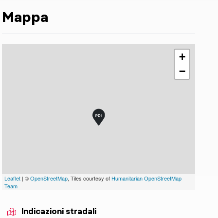
Mappa
+
−
Leaflet
| ©
OpenStreetMap
, Tiles courtesy of
Humanitarian OpenStreetMap
Team
Indicazioni stradali