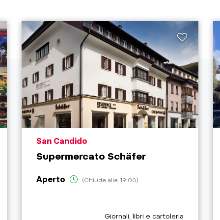
aria.poi_location_prefix
San Candido
Supermercato Schäfer
Aperto
(Chiude alle 19:00)
aria.poi_category_prefix
Giornali, libri e cartoleria