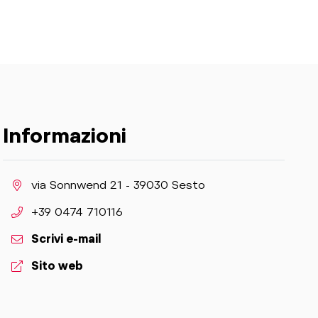
Informazioni
aria.location:
via Sonnwend 21 - 39030 Sesto
aria.phone:
+39 0474 710116
Scrivi e-mail
aria.website:
Sito web