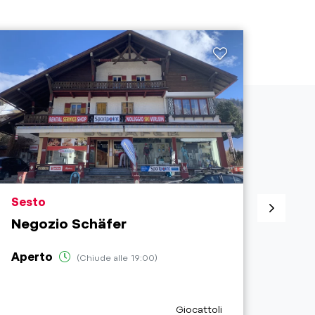
aria.poi_location_prefix
aria.
Sesto
San 
Negozio Schäfer
Sup
Aperto
Aper
(Chiude alle 19:00)
aria.poi_category_prefix
Giocattoli