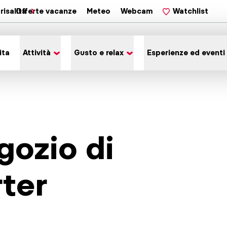
risalita
Offerte vacanze
Meteo
Webcam
Watchlist
ita
Attività
Gusto e relax
Esperienze ed eventi
gozio di
ter