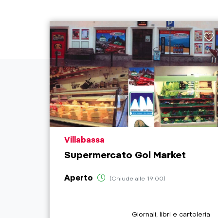
aria.poi_location_prefix
Villabassa
Supermercato Gol Market
Aperto
(Chiude alle 19:00)
aria.poi_category_prefix
Giornali, libri e cartoleria