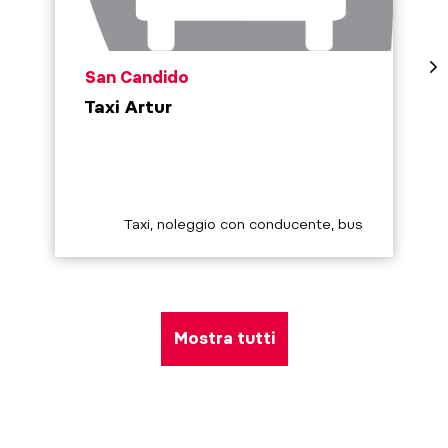
aria.poi_location_prefix
San Candido
Taxi Artur
aria.poi_category_prefix
Taxi, noleggio con conducente, bus
Mostra tutti