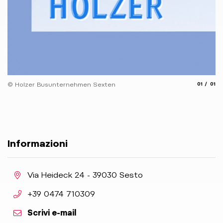
aria.slide
aria.
© Holzer Busunternehmen Sexten
01
01
Informazioni
aria.location:
Via Heideck 24 - 39030 Sesto
aria.phone:
+39 0474 710309
Scrivi e-mail