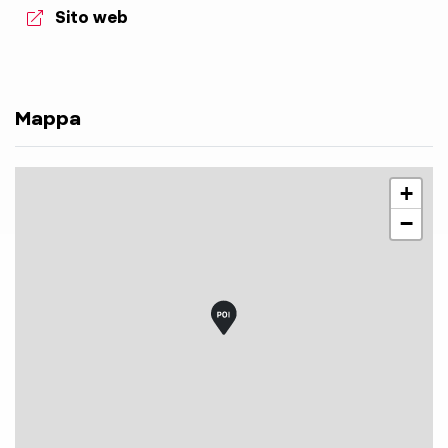
aria.website:
Sito web
Mappa
+
−