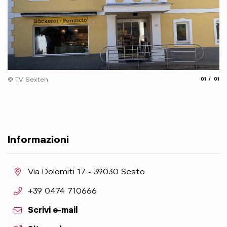
aria.slide
aria.
© TV Sexten
01
01
Informazioni
aria.location:
Via Dolomiti 17 - 39030 Sesto
aria.phone:
+39 0474 710666
Scrivi e-mail