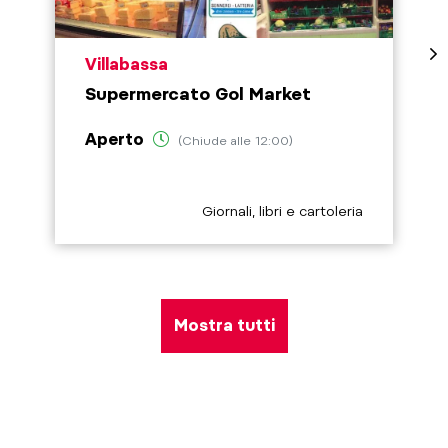
aria.poi_location_prefix
Villabassa
Supermercato Gol Market
Aperto
(Chiude alle 12:00)
aria.poi_category_prefix
Giornali, libri e cartoleria
Mostra tutti