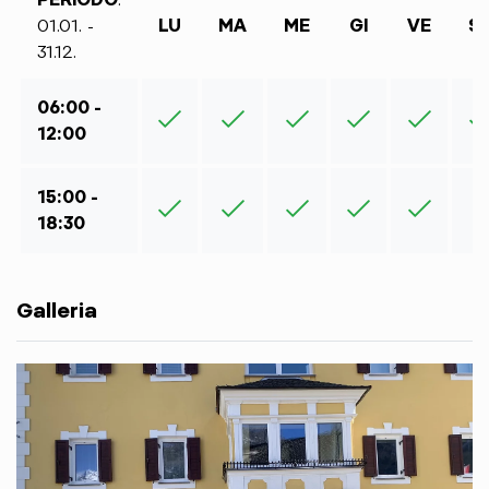
01.01. -
LU
MA
ME
GI
VE
S
31.12.
06:00 -
12:00
15:00 -
18:30
Galleria