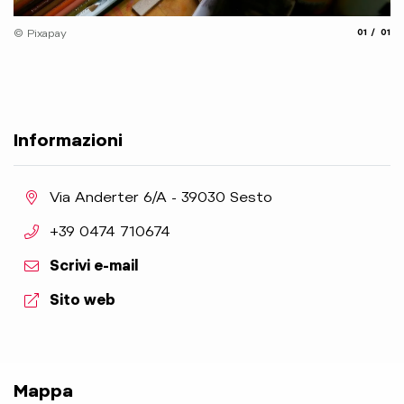
aria.slide
aria.
© Pixapay
01
01
Informazioni
aria.location:
Via Anderter 6/A - 39030 Sesto
aria.phone:
+39 0474 710674
Scrivi e-mail
aria.website:
Sito web
Mappa