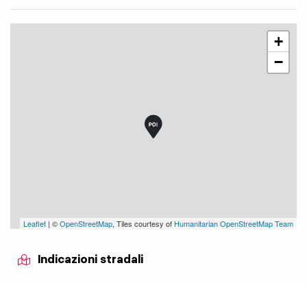
+
−
Leaflet
| ©
OpenStreetMap
, Tiles courtesy of
Humanitarian OpenStreetMap Team
Indicazioni stradali