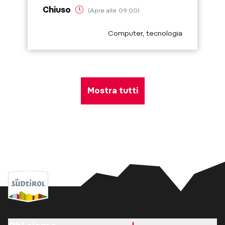
Chiuso
(Apre alle 09:00)
aria.poi_category_prefix
Computer, tecnologia
Mostra tutti