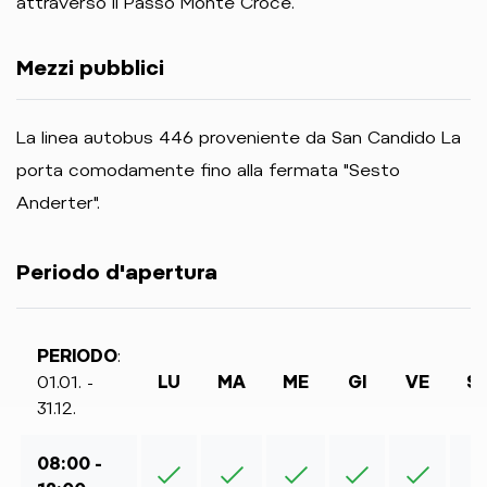
attraverso il Passo Monte Croce.
Mezzi pubblici
La linea autobus 446 proveniente da San Candido La
porta comodamente fino alla fermata "Sesto
Anderter".
Periodo d'apertura
PERIODO
:
01.01. -
LU
MA
ME
GI
VE
S
31.12.
08:00 -