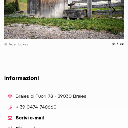
© 
aria.slide_
aria.
© Auer Lukas
01
02
Informazioni
aria.location:
Braies di Fuori 78 - 39030 Braies
aria.phone:
+ 39 0474 748660
Scrivi e-mail