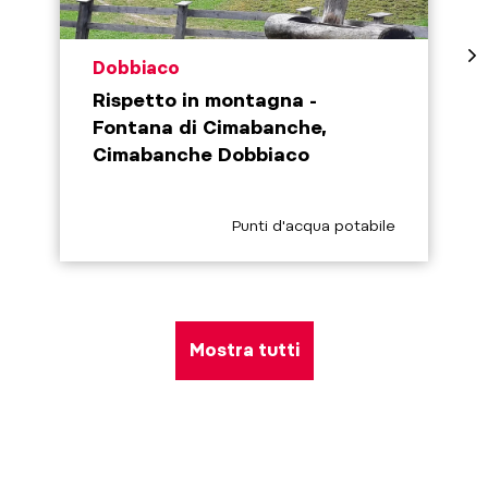
aria.poi_location_prefix
Dobbiaco
Rispetto in montagna -
Fontana di Cimabanche,
Cimabanche Dobbiaco
aria.poi_category_prefix
Punti d'acqua potabile
Mostra tutti