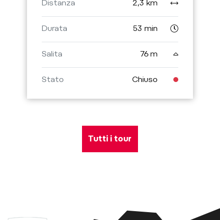
Distanza
2,3 km
Durata
53 min
Salita
76 m
Stato
Chiuso
Tutti i tour