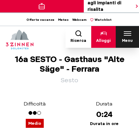
agli impianti di
risalita
Offerte vacanze
Meteo
Webcam
Watchlist
Ricerca
Alloggi
Menu
16a SESTO - Gasthaus "Alte
Säge" - Ferrara
Sesto
Difficoltà
Durata
0:24
Medio
Durata in ore