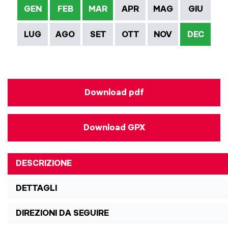
GEN
FEB
MAR
APR
MAG
GIU
LUG
AGO
SET
OTT
NOV
DEC
Download pdf
Download GPX
DESCRIZIONE
DETTAGLI
DIREZIONI DA SEGUIRE