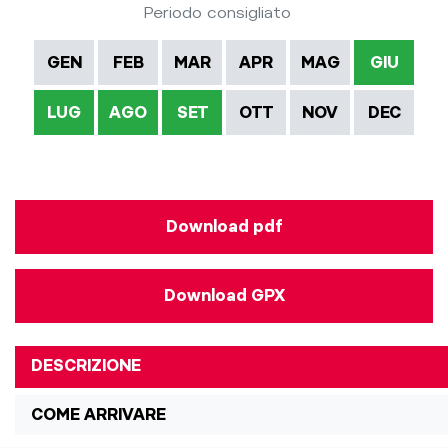
Periodo consigliato
GEN
FEB
MAR
APR
MAG
GIU
LUG
AGO
SET
OTT
NOV
DEC
Download pdf
Download GPX
DESCRIZIONE
COME ARRIVARE