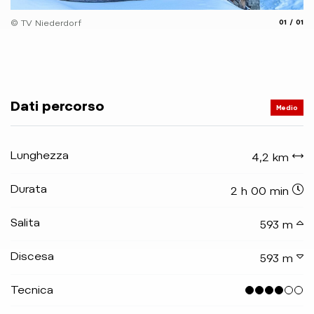
aria.slide
aria.
© TV Niederdorf
01
01
Dati percorso
Medio
Lunghezza
4,2 km
Durata
2 h 00 min
Salita
593 m
Discesa
593 m
Tecnica