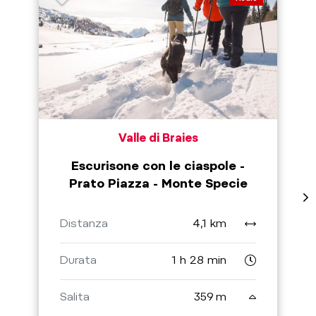
Valle di Braies
Escurisone con le ciaspole -
Prato Piazza - Monte Specie
Distanza
4,1 km
Durata
1 h 28 min
Salita
359 m