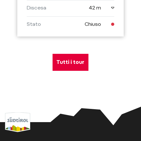
Discesa
42 m
Stato
Chiuso
Tutti i tour