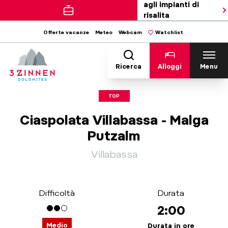
agli impianti di
risalita
Offerte vacanze
Meteo
Webcam
Watchlist
Ricerca
Alloggi
Menu
TOP
Ciaspolata Villabassa - Malga
Putzalm
Villabassa
Difficoltà
Durata
2:00
Medio
Durata in ore