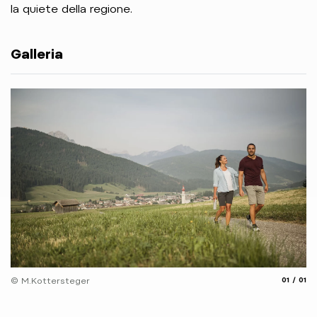
la quiete della regione.
Galleria
aria.slide
aria.
© M.Kottersteger
01
01