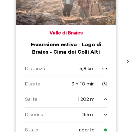
Valle di Braies
Escursione estiva - Lago di
Braies - Cima dei Colli Alti
Distanza
5,8 km
Durata
3 h 10 min
Salita
1.202 m
Discesa
155 m
Stato
aperto