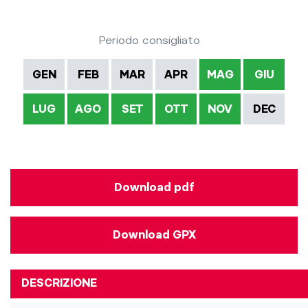
Periodo consigliato
GEN
FEB
MAR
APR
MAG
GIU
LUG
AGO
SET
OTT
NOV
DEC
Download pdf
Download GPX
DESCRIZIONE