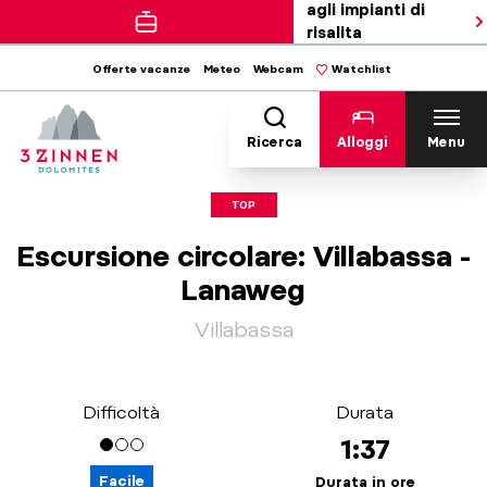
agli impianti di
risalita
Offerte vacanze
Meteo
Webcam
Watchlist
Ricerca
Alloggi
Menu
TOP
Escursione circolare: Villabassa -
Lanaweg
Villabassa
Difficoltà
Durata
1:37
Facile
Durata in ore