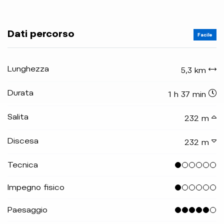
Dati percorso
Facile
Lunghezza
5,3 km
Durata
1 h 37 min
Salita
232 m
Discesa
232 m
Tecnica
Impegno fisico
Paesaggio