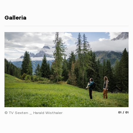
Galleria
aria.slide
aria.
© TV Sexten _ Harald Wisthaler
01
01