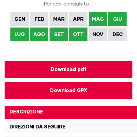
Periodo consigliato
GEN
FEB
MAR
APR
MAG
GIU
LUG
AGO
SET
OTT
NOV
DEC
Download pdf
Download GPX
DESCRIZIONE
DIREZIONI DA SEGUIRE