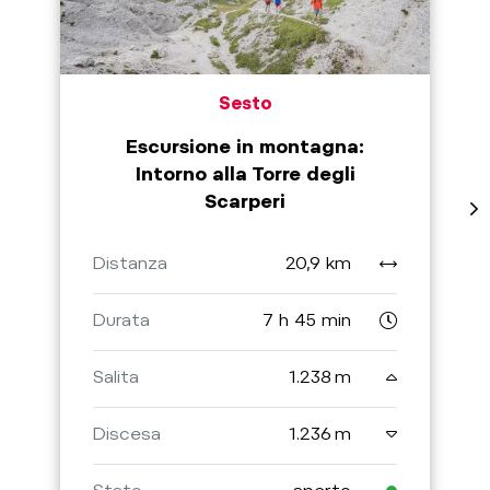
Sesto
Escursione in montagna:
Intorno alla Torre degli
Scarperi
Distanza
20,9 km
Durata
7 h 45 min
Salita
1.238 m
Discesa
1.236 m