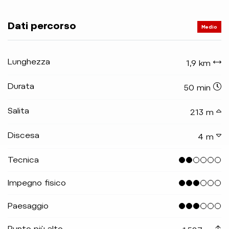
Dati percorso
Medio
Lunghezza
1,9 km
Durata
50 min
Salita
213 m
Discesa
4 m
Tecnica
Impegno fisico
Paesaggio
Punto più alto