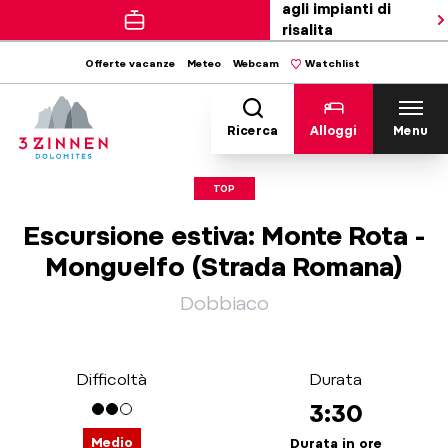
agli impianti di
risalita
Offerte vacanze
Meteo
Webcam
Watchlist
Ricerca
Alloggi
Menu
TOP
Escursione estiva: Monte Rota -
Monguelfo (Strada Romana)
Dobbiaco
Difficoltà
Durata
3:30
Medio
Durata in ore