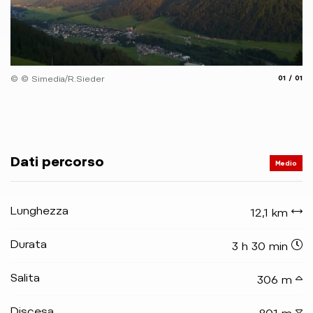
aria.slide
aria.
© © Simedia/R.Sieder
01
01
Dati percorso
Medio
Lunghezza
12,1 km
Durata
3 h 30 min
Salita
306 m
Discesa