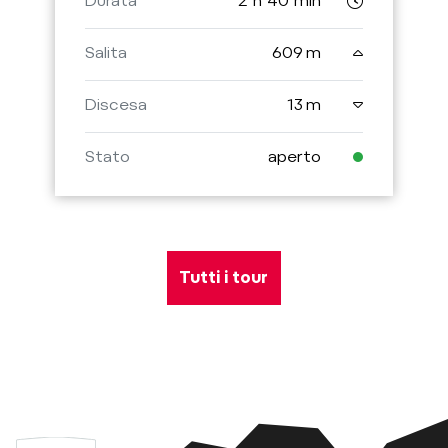
Durata
2 h 40 min
Salita
609 m
Discesa
13 m
Stato
aperto
Tutti i tour