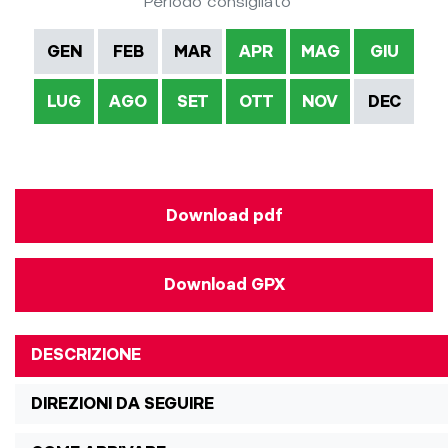
Periodo consigliato
GEN
FEB
MAR
APR
MAG
GIU
LUG
AGO
SET
OTT
NOV
DEC
Download pdf
Download GPX
DESCRIZIONE
DIREZIONI DA SEGUIRE