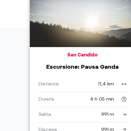
San Candido
Escursione: Pausa Ganda
Distanza
11,4 km
Durata
4 h 05 min
Salita
991 m
Discesa
991 m