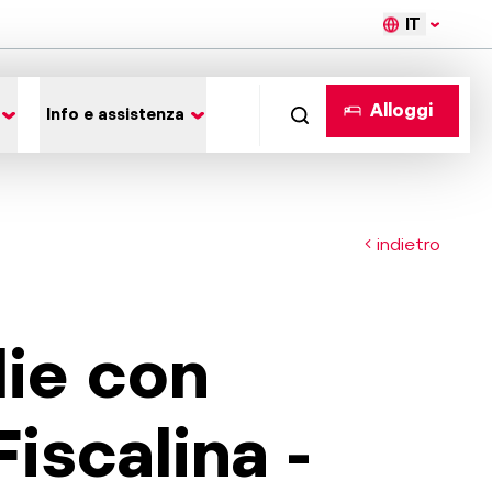
IT
Alloggi
Info e assistenza
indietro
lie con
iscalina -