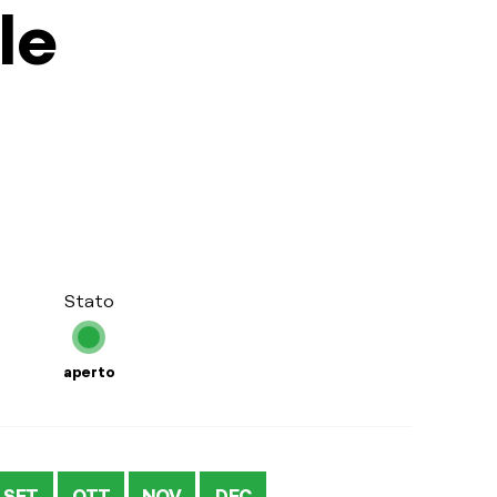
le
Stato
aperto
SET
OTT
NOV
DEC