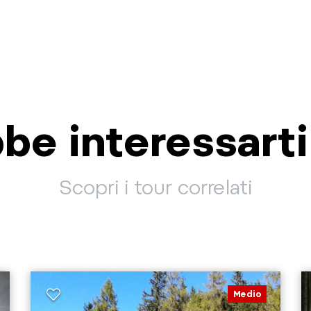
be interessart
Scopri i tour correlati
Medio