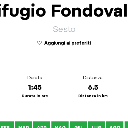
ifugio Fondoval
Sesto
Aggiungi ai preferiti
Durata
Distanza
1:45
6.5
Durata in ore
Distanza in km
FEB
MAR
APR
MAG
GIU
LUG
AGO