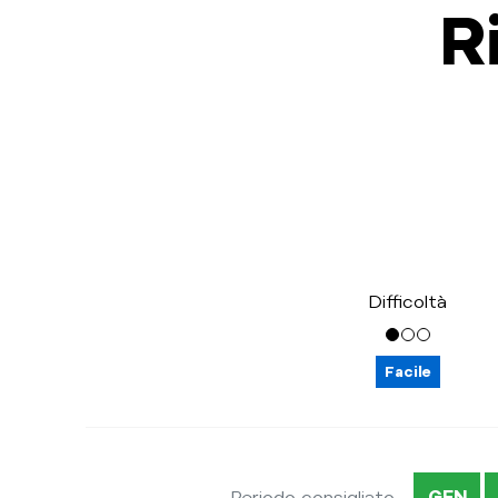
R
Difficoltà
Facile
Periodo consigliato
GEN