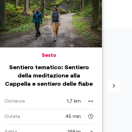
Sesto
Sentiero tematico: Sentiero
Pas
della meditazione alla
Cappella e sentiero delle fiabe
Dist
Distanza
1,7 km
Dura
Durata
45 min
Salita
Salita
198 m