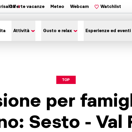
risalita
Offerte vacanze
Meteo
Webcam
Watchlist
ita
Attività
Gusto e relax
Esperienze ed eventi
TOP
ione per famig
o: Sesto - Val F