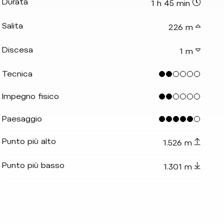
Durata
1 h 45 min
Salita
226 m
Discesa
1 m
Tecnica
Impegno fisico
Paesaggio
_indicator.prefix
lide_indicator.of
Punto più alto
1.526 m
Punto più basso
1.301 m