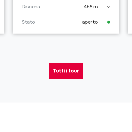
Discesa
458 m
Stato
aperto
Tutti i tour