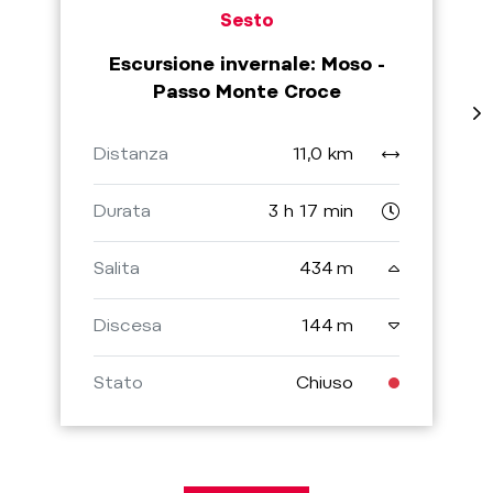
Sesto
Escursione invernale: Moso -
Passo Monte Croce
Distanza
11,0 km
Durata
3 h 17 min
Salita
434 m
Discesa
144 m
Stato
Chiuso