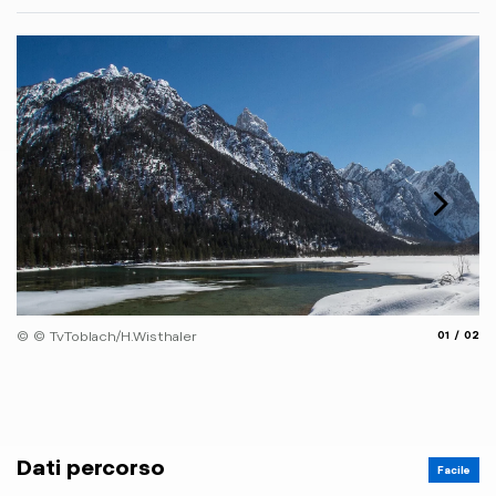
© 
aria.slide
aria.
© © TvToblach/H.Wisthaler
01
02
Dati percorso
Facile