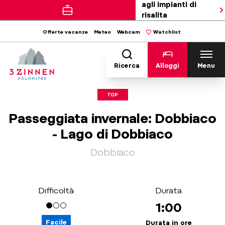
agli impianti di
risalita
Offerte vacanze
Meteo
Webcam
Watchlist
Ricerca
Alloggi
Menu
TOP
Passeggiata invernale: Dobbiaco
- Lago di Dobbiaco
Dobbiaco
Difficoltà
Durata
1:00
Facile
Durata in ore