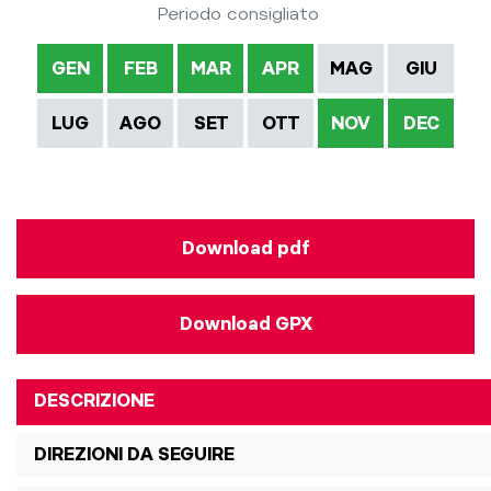
Periodo consigliato
GEN
FEB
MAR
APR
MAG
GIU
LUG
AGO
SET
OTT
NOV
DEC
Download pdf
Download GPX
DESCRIZIONE
DIREZIONI DA SEGUIRE