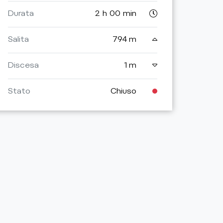
Durata
2 h 00 min
Dura
Salita
794 m
Salita
Discesa
1 m
Disc
Stato
Chiuso
Stat