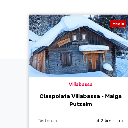
Medio
Villabassa
Ciaspolata Villabassa - Malga
Putzalm
Distanza
4,2 km