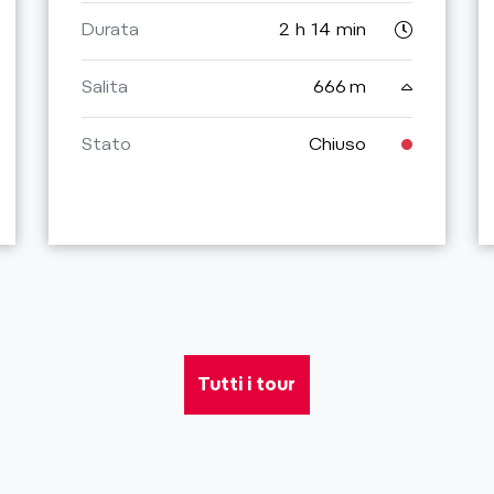
Durata
2 h 14 min
Salita
666 m
Stato
Chiuso
Tutti i tour