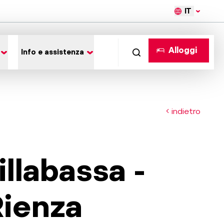
IT
Alloggi
Info e assistenza
indietro
llabassa -
Rienza