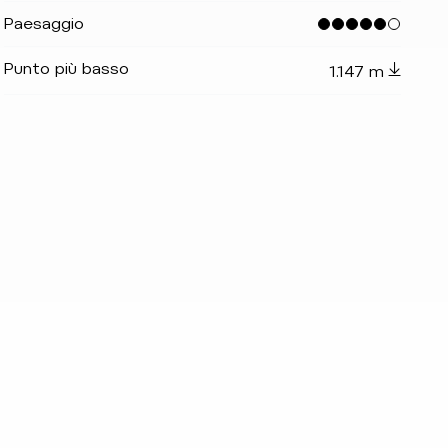
Paesaggio
Punto più basso
1.147 m
_indicator.prefix
lide_indicator.of