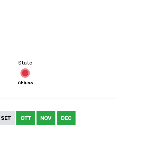
Stato
Chiuso
SET
OTT
NOV
DEC