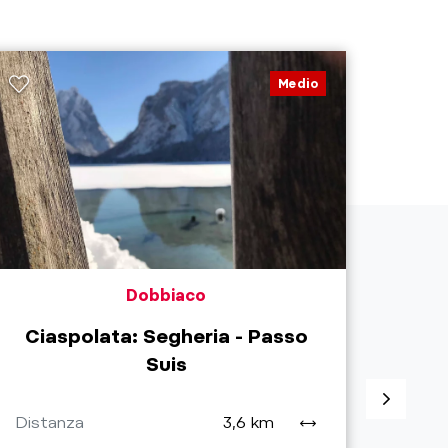
Medio
Dobbiaco
Ciaspolata: Segheria - Passo
Es
Suis
Pr
Distanza
3,6 km
Dist