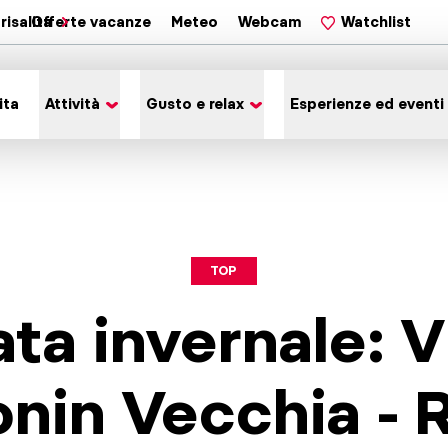
risalita
Offerte vacanze
Meteo
Webcam
Watchlist
ita
Attività
Gusto e relax
Esperienze ed eventi
TOP
ta invernale: Vi
nin Vecchia - 