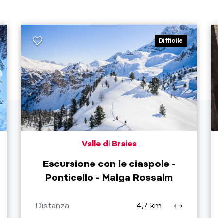
Difficile
Valle di Braies
Escursione con le ciaspole -
Ponticello - Malga Rossalm
Distanza
4,7 km