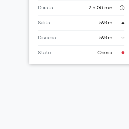
Durata
2 h 00 min
Salita
593 m
Discesa
593 m
Stato
Chiuso