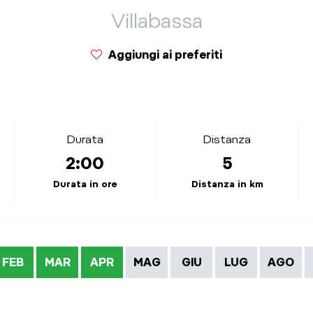
Villabassa
Aggiungi ai preferiti
Durata
Distanza
2:00
5
Durata in ore
Distanza in km
FEB
MAR
APR
MAG
GIU
LUG
AGO