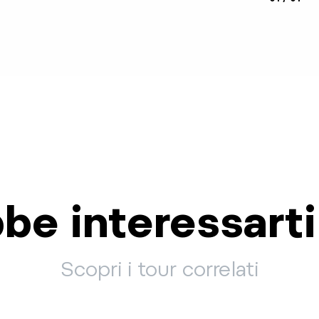
be interessart
Scopri i tour correlati