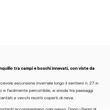
nquillo tra campi e boschi innevati, con viste da
cevole escursione invernale lungo il sentiero n. 27 in
ato e facilmente percorribile, si snoda tra paesaggi
cantati e vecchi recinti coperti di neve.
ircostanti accompagnano ogni passo. Dopo i Bagni di