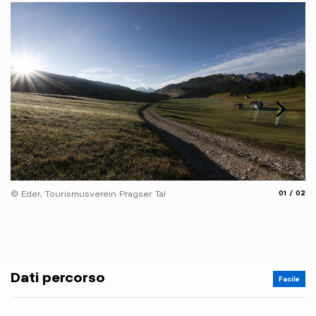
© 
aria.slide
aria.
© Eder, Tourismusverein Pragser Tal
01
02
Dati percorso
Facile