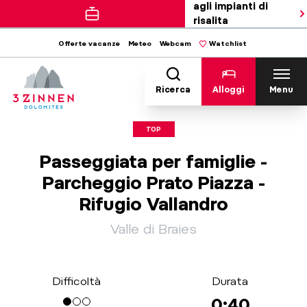
agli impianti di
risalita
Offerte vacanze
Meteo
Webcam
Watchlist
Ricerca
Alloggi
Menu
TOP
Passeggiata per famiglie -
Parcheggio Prato Piazza -
Rifugio Vallandro
Valle di Braies
Difficoltà
Durata
0:40