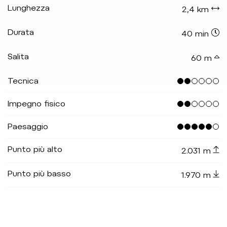
Lunghezza
2,4 km
Durata
40 min
Salita
60 m
Tecnica
Impegno fisico
Paesaggio
Punto più alto
2.031 m
Punto più basso
1.970 m