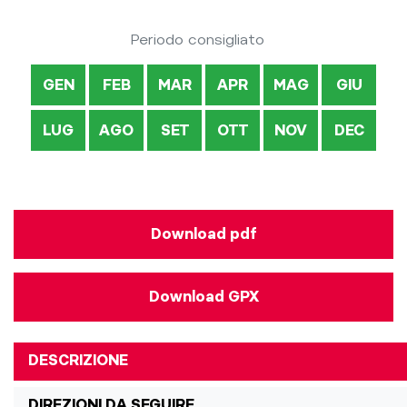
Periodo consigliato
GEN
FEB
MAR
APR
MAG
GIU
LUG
AGO
SET
OTT
NOV
DEC
Download pdf
Download GPX
DESCRIZIONE
DIREZIONI DA SEGUIRE