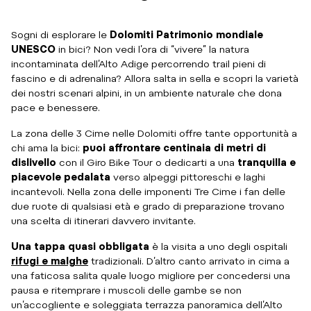
Sogni di esplorare le
Dolomiti Patrimonio mondiale
UNESCO
in bici? Non vedi l’ora di “vivere” la natura
incontaminata dell’Alto Adige percorrendo trail pieni di
fascino e di adrenalina? Allora salta in sella e scopri la varietà
dei nostri scenari alpini, in un ambiente naturale che dona
pace e benessere.
La zona delle 3 Cime nelle Dolomiti offre tante opportunità a
chi ama la bici:
puoi affrontare centinaia di metri di
dislivello
con il Giro Bike Tour o dedicarti a una
tranquilla e
piacevole pedalata
verso alpeggi pittoreschi e laghi
incantevoli. Nella zona delle imponenti Tre Cime i fan delle
due ruote di qualsiasi età e grado di preparazione trovano
una scelta di itinerari davvero invitante.
Una tappa quasi obbligata
è la visita a uno degli ospitali
rifugi e malghe
tradizionali. D’altro canto arrivato in cima a
una faticosa salita quale luogo migliore per concedersi una
pausa e ritemprare i muscoli delle gambe se non
un’accogliente e soleggiata terrazza panoramica dell’Alto