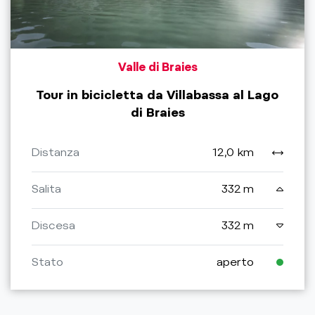
Valle di Braies
Tour in bicicletta da Villabassa al Lago
di Braies
Distanza
12,0 km
Salita
332 m
Discesa
332 m
Stato
aperto