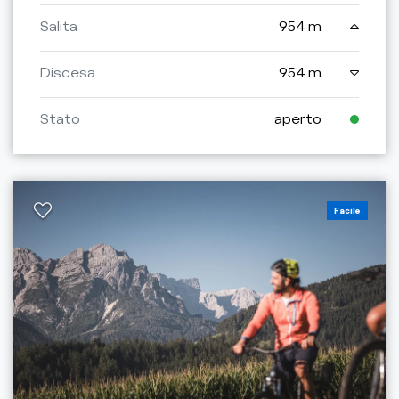
Salita
954 m
Discesa
954 m
Stato
aperto
Facile