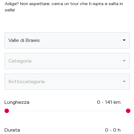
Adige? Non aspettare: cerca un tour che ti ispira e salta in
sella!
Valle di Braies
Categoria
Sottocategoria
Lunghezza
0
-
141
km
Durata
0
-
0
h