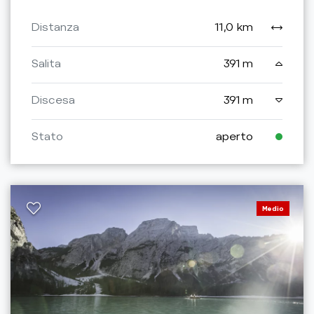
Distanza
11,0 km
Salita
391 m
Discesa
391 m
Stato
aperto
Medio