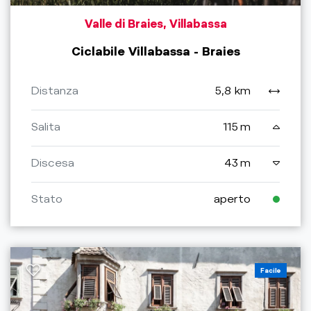
Valle di Braies, Villabassa
Ciclabile Villabassa - Braies
Distanza
5,8 km
Salita
115 m
Discesa
43 m
Stato
aperto
Facile