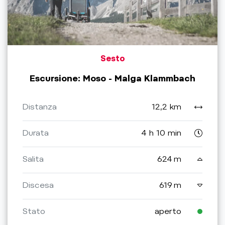
Sesto
Escursione: Moso - Malga Klammbach
Distanza
12,2 km
Durata
4 h 10 min
Salita
624 m
Discesa
619 m
Stato
aperto