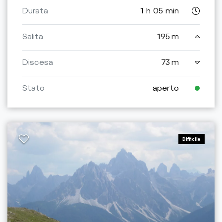
Durata
1 h 05 min
Salita
195 m
Discesa
73 m
Stato
aperto
Difficile