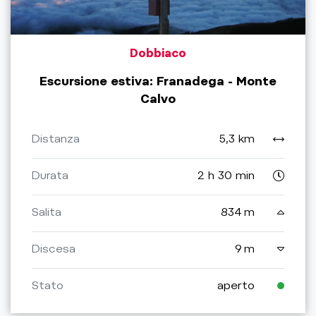
Dobbiaco
Escursione estiva: Franadega - Monte
Calvo
Distanza
5,3 km
Durata
2 h 30 min
Salita
834 m
Discesa
9 m
Stato
aperto