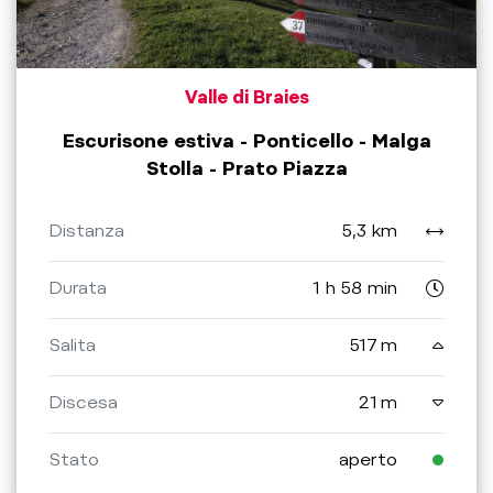
Valle di Braies
Escurisone estiva - Ponticello - Malga
Stolla - Prato Piazza
Distanza
5,3 km
Durata
1 h 58 min
Salita
517 m
Discesa
21 m
Stato
aperto