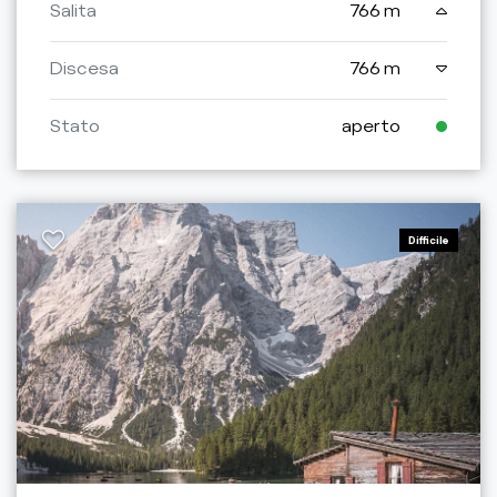
Salita
766 m
Discesa
766 m
Stato
aperto
Difficile