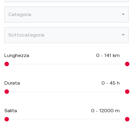
Categoria
Sottocategoria
Lunghezza
0
-
141
km
Durata
0
-
45
h
Salita
0
-
12000
m