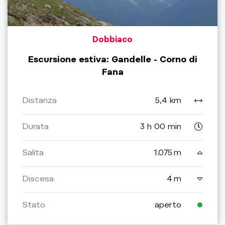
Dobbiaco
Escursione estiva: Gandelle - Corno di
Fana
Distanza
5,4 km
Durata
3 h 00 min
Salita
1.075 m
Discesa
4 m
Stato
aperto