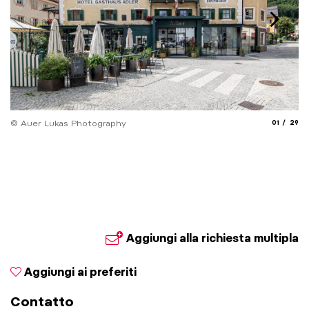
aria.slide_
aria.
© Auer Lukas Photography
01
29
© 
Aggiungi alla richiesta multipla
Aggiungi ai preferiti
Contatto