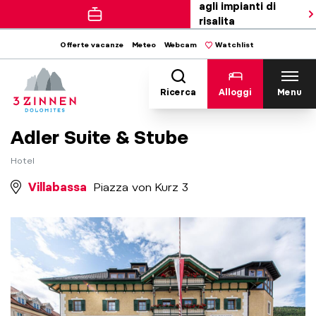
agli impianti di
risalita
Offerte vacanze
Meteo
Webcam
Watchlist
Ricerca
Alloggi
Menu
Adler Suite & Stube
Hotel
Villabassa
Piazza von Kurz 3