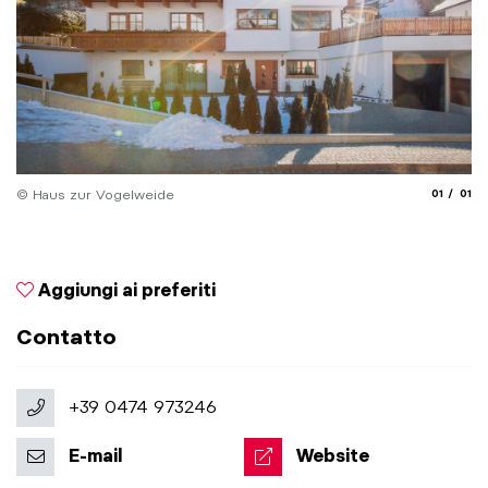
aria.slide
aria.
© Haus zur Vogelweide
01
01
Aggiungi ai preferiti
Contatto
+39 0474 973246
E-mail
Website