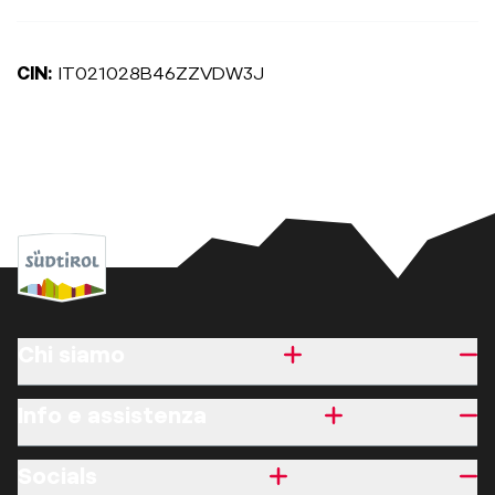
CIN:
IT021028B46ZZVDW3J
Chi siamo
Info e assistenza
Socials