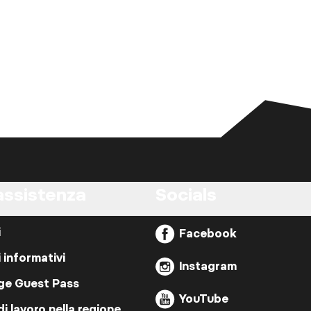
assistenza
Socials
i
Facebook
i informativi
Instagram
ige Guest Pass
YouTube
di lavoro nella regione