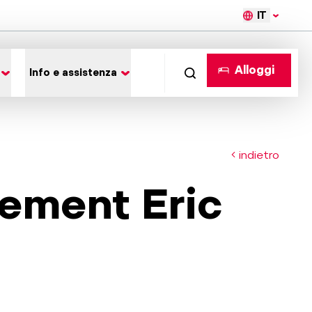
IT
Alloggi
Info e assistenza
indietro
ement Eric