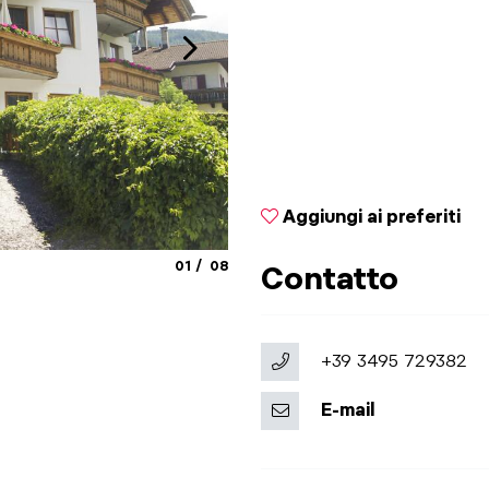
Aggiungi ai preferiti
aria.slide_indicator.prefix
aria.slide_indicator.of
01
08
Contatto
© Küche
+39 3495 729382
E-mail