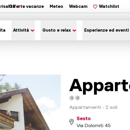
risalita
Offerte vacanze
Meteo
Webcam
Watchlist
ita
Attività
Gusto e relax
Esperienze ed eventi
Appart
Appartamenti - 2 soli
Sesto
Via Dolomiti 45