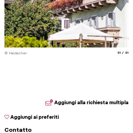
aria.slide
aria.
© Haidacher
01
01
Aggiungi alla richiesta multipla
Aggiungi ai preferiti
Contatto