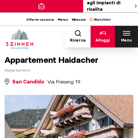
agli impianti di
risalita
Offerte vacanze
Meteo
Webcam
Watchlist
Ricerca
Alloggi
Menu
Appartement Haidacher
Appartamenti
San Candido
Via Freising 19