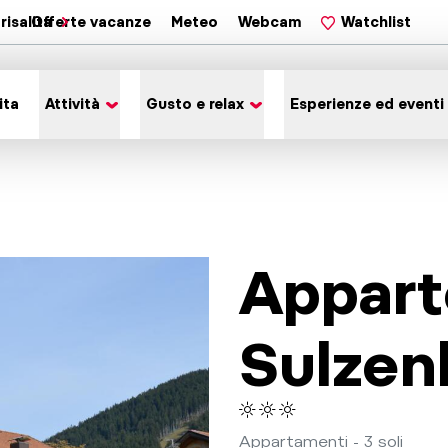
risalita
Offerte vacanze
Meteo
Webcam
Watchlist
ita
Attività
Gusto e relax
Esperienze ed eventi
Appar
Sulzen
Appartamenti - 3 soli