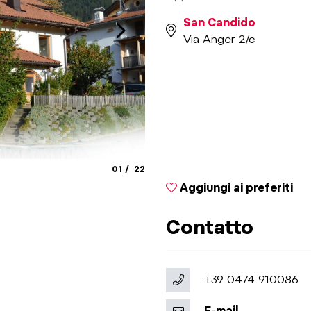
San Candido
Via Anger 2/c
aria.slide_indicator.prefix
aria.slide_indicator.of
01
22
© Sulzenbacher
Aggiungi ai preferiti
Contatto
+39 0474 910086
E-mail