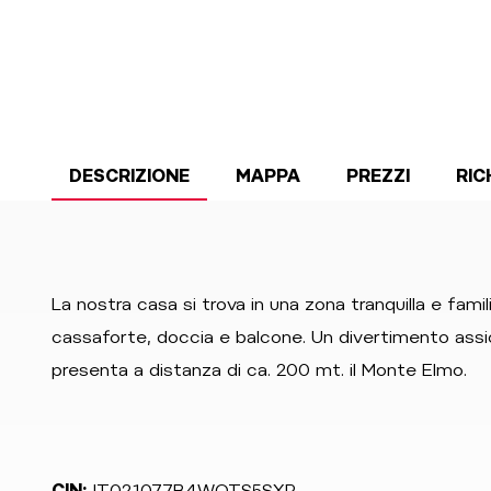
DESCRIZIONE
MAPPA
PREZZI
RIC
La nostra casa si trova in una zona tranquilla e famil
cassaforte, doccia e balcone. Un divertimento assic
presenta a distanza di ca. 200 mt. il Monte Elmo.
CIN:
IT021077B4WOTS5SXP