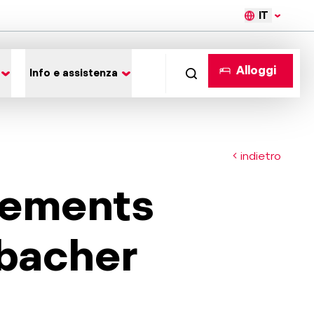
IT
Alloggi
Info e assistenza
indietro
tements
bacher