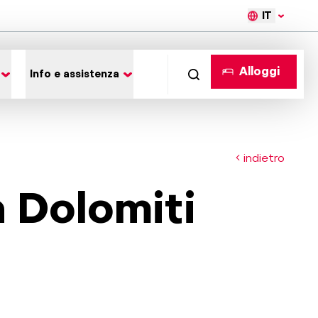
IT
Alloggi
Info e assistenza
indietro
n Dolomiti