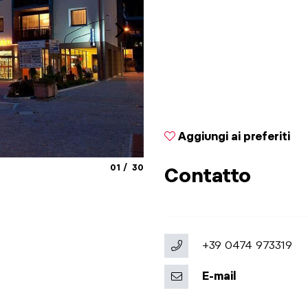
Aggiungi ai preferiti
aria.slide_indicator.prefix
aria.slide_indicator.of
01
30
Contatto
+39 0474 973319
E-mail