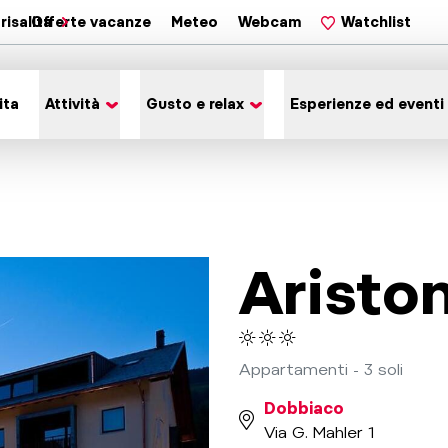
risalita
Offerte vacanze
Meteo
Webcam
Watchlist
ita
Attività
Gusto e relax
Esperienze ed eventi
Aristo
Appartamenti - 3 soli
Dobbiaco
Via G. Mahler 1