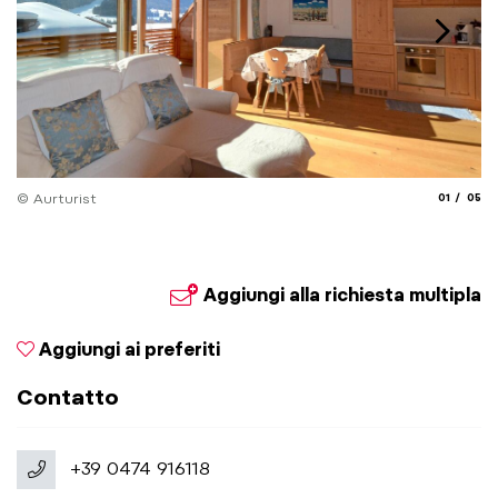
aria.slide_
aria.
© Aurturist
01
05
© 
Aggiungi alla richiesta multipla
Aggiungi ai preferiti
Contatto
+39 0474 916118