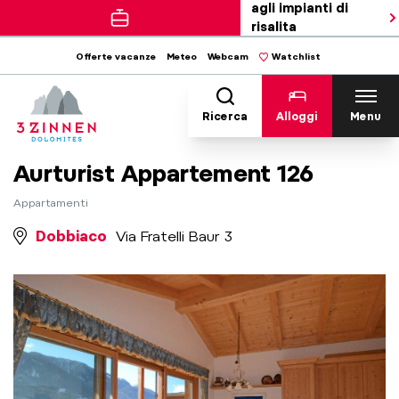
agli impianti di
risalita
Offerte vacanze
Meteo
Webcam
Watchlist
Ricerca
Alloggi
Menu
Aurturist Appartement 126
Appartamenti
Dobbiaco
Via Fratelli Baur 3