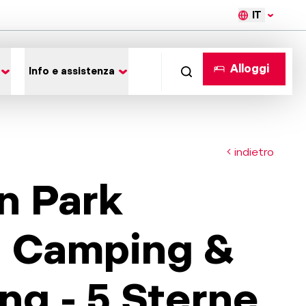
IT
Alloggi
Info e assistenza
indietro
n Park
 Camping &
ng - 5 Sterne