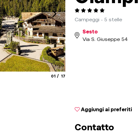
Campeggi - 5 stelle
Sesto
Via S. Giuseppe 54
aria.slide_indicator.prefix
aria.slide_indicator.of
01
17
© Klaus Peterlin
Aggiungi ai preferiti
Contatto