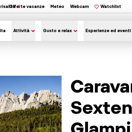
risalita
Offerte vacanze
Meteo
Webcam
Watchlist
ita
Attività
Gusto e relax
Esperienze ed eventi
Carava
Sexten
Glampi