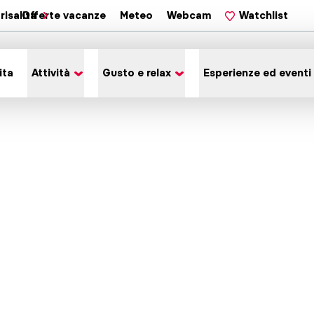
risalita
Offerte vacanze
Meteo
Webcam
Watchlist
ita
Attività
Gusto e relax
Esperienze ed eventi