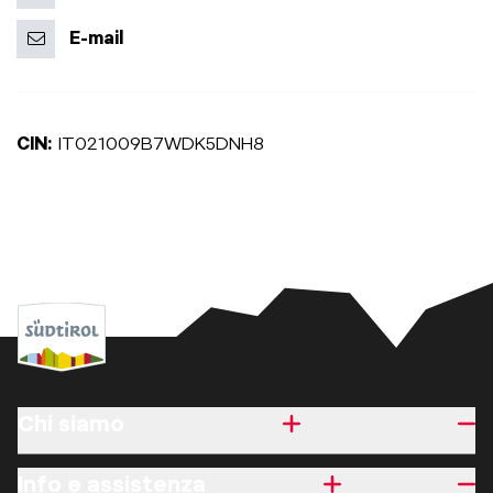
E-mail
CIN:
IT021009B7WDK5DNH8
Chi siamo
Info e assistenza