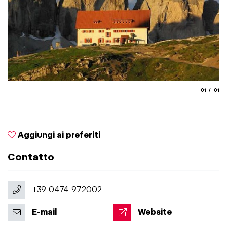
aria.slide
aria.
01
01
Aggiungi ai preferiti
Contatto
+39 0474 972002
E-mail
Website