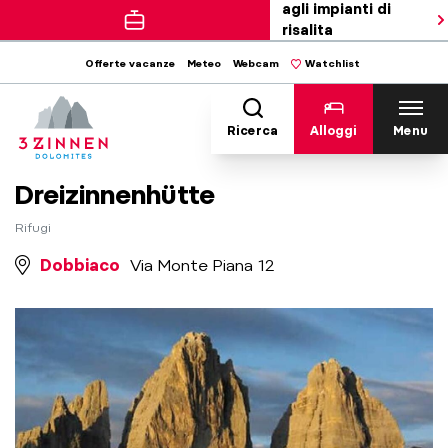
agli impianti di
risalita
Offerte vacanze
Meteo
Webcam
Watchlist
Ricerca
Alloggi
Menu
Dreizinnenhütte
Rifugi
Dobbiaco
Via Monte Piana 12