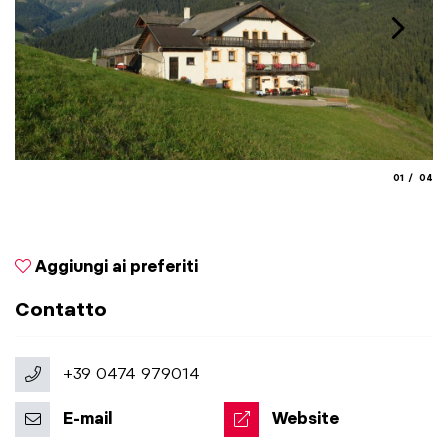
aria.slide_
aria.
01
04
© 
Aggiungi ai preferiti
Contatto
+39 0474 979014
E-mail
Website