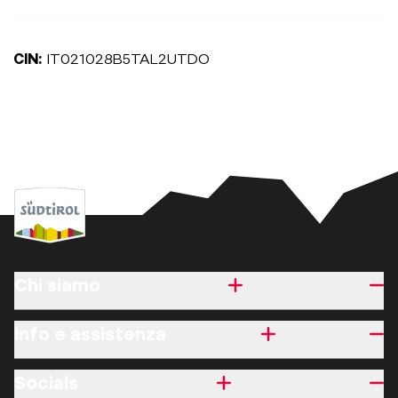
CIN:
IT021028B5TAL2UTDO
Chi siamo
Info e assistenza
Socials