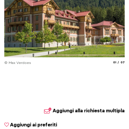
aria.slide_
aria.
© Max Verdoes
01
07
© 
Aggiungi alla richiesta multipla
Aggiungi ai preferiti