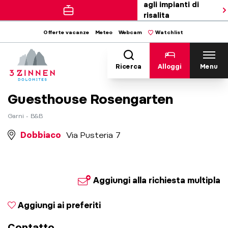
agli impianti di
risalita
Offerte vacanze
Meteo
Webcam
Watchlist
Ricerca
Alloggi
Menu
Guesthouse Rosengarten
Garni - B&B
Dobbiaco
Via Pusteria 7
Aggiungi alla richiesta multipla
Aggiungi ai preferiti
Contatto