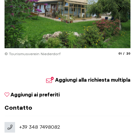
aria.slide_
aria.
© Tourismusverein Niederdorf
01
20
© 
Aggiungi alla richiesta multipla
Aggiungi ai preferiti
Contatto
+39 348 7498082