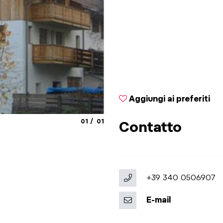
Aggiungi ai preferiti
aria.slide_indicator.prefix
aria.slide_indicator.of
01
01
Contatto
+39 340 0506907
E-mail