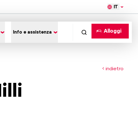
IT
Alloggi
Info e assistenza
indietro
lli