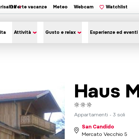
risalita
Offerte vacanze
Meteo
Webcam
Watchlist
ita
Attività
Gusto e relax
Esperienze ed eventi
Haus Mi
Appartamenti - 3 soli
San Candido
Mercato Vecchio 5