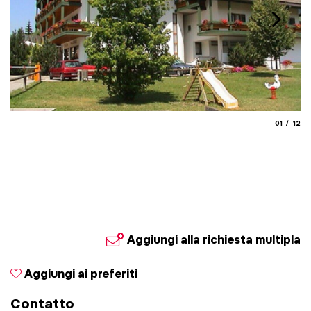
aria.slide
aria.
01
12
Aggiungi alla richiesta multipla
Aggiungi ai preferiti
Contatto