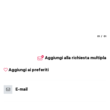
aria.slide
aria.
01
01
Aggiungi alla richiesta multipla
Aggiungi ai preferiti
E-mail