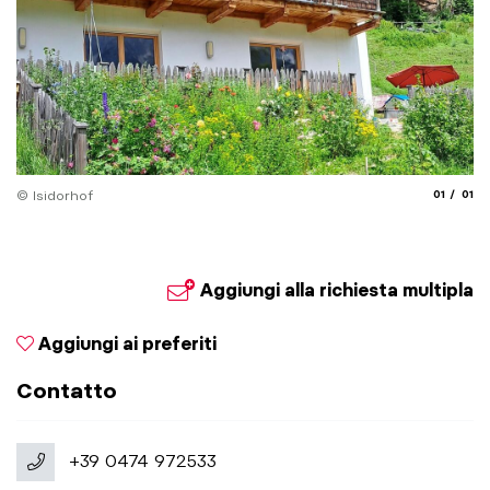
aria.slide
aria.
© Isidorhof
01
01
Aggiungi alla richiesta multipla
Aggiungi ai preferiti
Contatto
+39 0474 972533