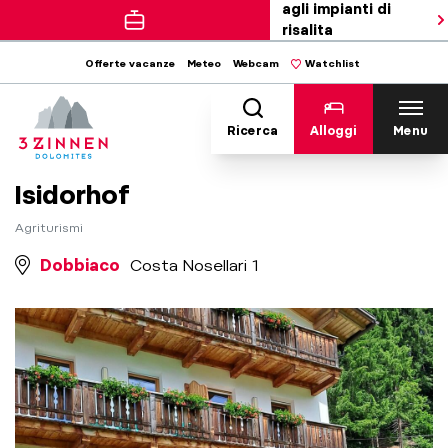
agli impianti di
risalita
Offerte vacanze
Meteo
Webcam
Watchlist
Ricerca
Alloggi
Menu
Isidorhof
Agriturismi
Dobbiaco
Costa Nosellari 1