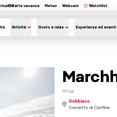
risalita
Offerte vacanze
Meteo
Webcam
Watchlist
ita
Attività
Gusto e relax
Esperienze ed eventi
Marchh
Rifugi
Dobbiaco
Cornetto di Confine