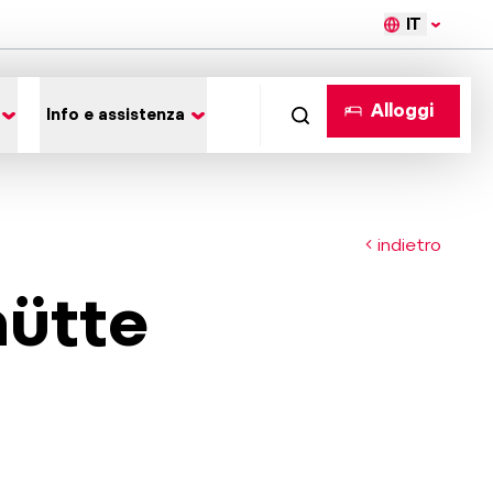
IT
Alloggi
Info e assistenza
indietro
ütte