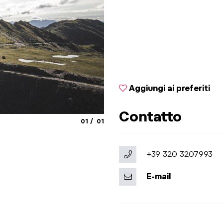
Aggiungi ai preferiti
Contatto
aria.slide_indicator.prefix
aria.slide_indicator.of
01
01
+39 320 3207993
E-mail