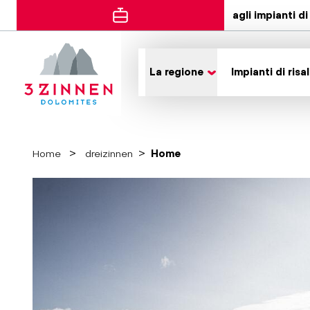
agli impianti di 
La regione
Impianti di risal
Home
dreizinnen
Home