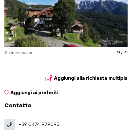
aria.slide
aria.
© Oberstauder
01
01
Aggiungi alla richiesta multipla
Aggiungi ai preferiti
Contatto
+39 0474 979095