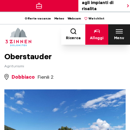
agli impianti di
risalita
Offerte vacanze
Meteo
Webcam
Watchlist
Ricerca
Alloggi
Menu
Oberstauder
Agriturismi
Dobbiaco
Fienili 2