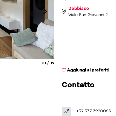
Dobbiaco
Viale San Giovanni 2
aria.slide_indicator.prefix
aria.slide_indicator.of
01
19
© SZB
Aggiungi ai preferiti
Contatto
+39 377 3920085