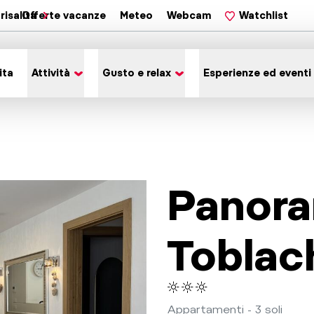
risalita
Offerte vacanze
Meteo
Webcam
Watchlist
ita
Attività
Gusto e relax
Esperienze ed eventi
Panora
Toblac
Appartamenti - 3 soli