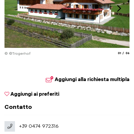
aria.slide_
aria.
© ©Trogerhof
01
06
Aggiungi alla richiesta multipla
Aggiungi ai preferiti
Contatto
+39 0474 972316