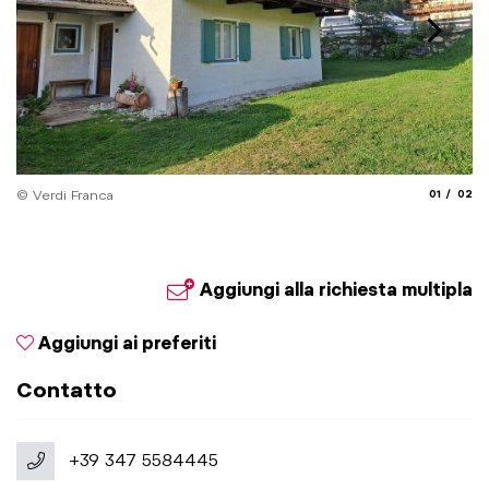
aria.slide_
aria.
© Verdi Franca
01
02
© 
Aggiungi alla richiesta multipla
Aggiungi ai preferiti
Contatto
+39 347 5584445