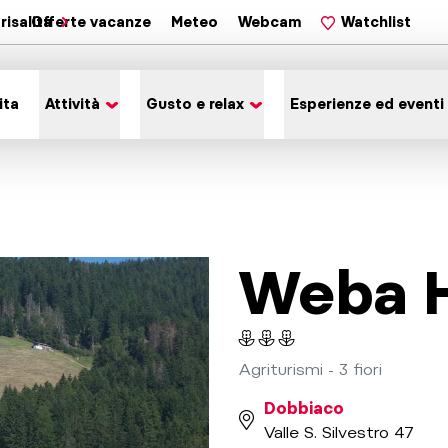
risalita
Offerte vacanze
Meteo
Webcam
Watchlist
ita
Attività
Gusto e relax
Esperienze ed eventi
Weba 
Agriturismi - 3 fiori
Dobbiaco
Valle S. Silvestro 47