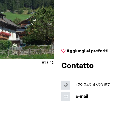
Aggiungi ai preferiti
aria.slide_indicator.prefix
aria.slide_indicator.of
01
12
Contatto
© a
+39 349 4690157
E-mail