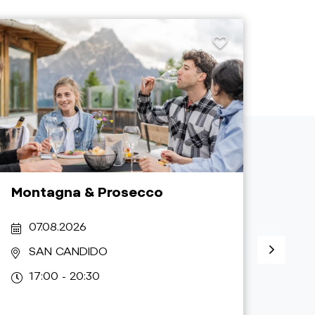
Montagna & Prosecco
"Dor
pae
07.08.2026
07
SAN CANDIDO
V
17:00 - 20:30
17