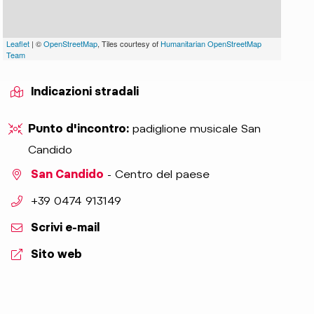
Leaflet
| ©
OpenStreetMap
, Tiles courtesy of
Humanitarian OpenStreetMap
Team
Indicazioni stradali
Punto d'incontro:
padiglione musicale San
Candido
San Candido
- Centro del paese
aria.phone:
+39 0474 913149
Scrivi e-mail
Sito web