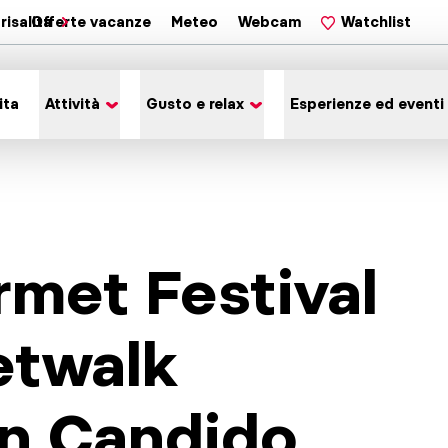
risalita
Offerte vacanze
Meteo
Webcam
Watchlist
ita
Attività
Gusto e relax
Esperienze ed eventi
rmet Festival
etwalk
an Candido