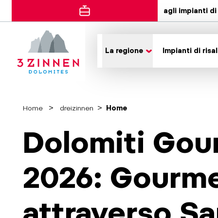
agli impianti di 
La regione
Impianti di risal
Home
dreizinnen
Home
Dolomiti Gou
2026: Gourm
attraverso S